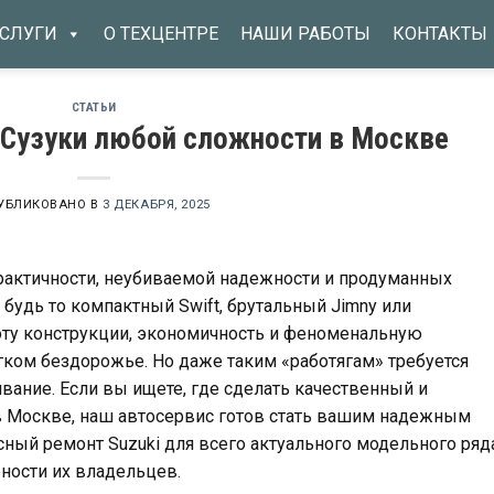
СЛУГИ
О ТЕХЦЕНТРЕ
НАШИ РАБОТЫ
КОНТАКТЫ
СТАТЬИ
Сузуки любой сложности в Москве
УБЛИКОВАНО В
3 ДЕКАБРЯ, 2025
практичности, неубиваемой надежности и продуманных
будь то компактный Swift, брутальный Jimny или
стоту конструкции, экономичность и феноменальную
егком бездорожье. Но даже таким «работягам» требуется
ание. Если вы ищете, где сделать качественный и
в Москве, наш автосервис готов стать вашим надежным
ный ремонт Suzuki для всего актуального модельного ряд
бности их владельцев.