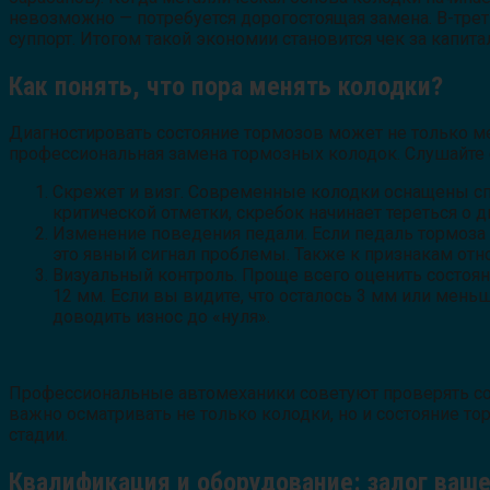
невозможно — потребуется дорогостоящая замена. В-трет
суппорт. Итогом такой экономии становится чек за капи
Как понять, что пора менять колодки?
Диагностировать состояние тормозов может не только ме
профессиональная замена тормозных колодок. Слушайте 
Скрежет и визг. Современные колодки оснащены сп
критической отметки, скребок начинает тереться о д
Изменение поведения педали. Если педаль тормоза с
это явный сигнал проблемы. Также к признакам отно
Визуальный контроль. Проще всего оценить состоян
12 мм. Если вы видите, что осталось 3 мм или мень
доводить износ до «нуля».
Профессиональные автомеханики советуют проверять сос
важно осматривать не только колодки, но и состояние т
стадии.
Квалификация и оборудование: залог ваш