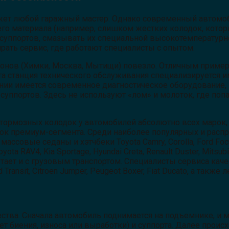
ожет любой гаражный мастер. Однако современный автомо
 материала (например, слишком жестких колодок, которые
ппортов, смазывать их специальной высокотемпературной
ать сервис, где работают специалисты с опытом.
онов (Химки, Москва, Мытищи) повезло. Отличным примеро
 станция технического обслуживания специализируется им
ении имеется современное диагностическое оборудование,
уппортов. Здесь не используют «лом» и молоток, где поп
ормозных колодок у автомобилей абсолютно всех марок, 
рок премиум-сегмента. Среди наиболее популярных и расп
же массовые седаны и хэтчбеки Toyota Camry, Corolla, Ford F
ta RAV4, Kia Sportage, Hyundai Creta, Renault Duster, Mitsubi
тает и с грузовым транспортом. Специалисты сервиса ка
ansit, Citroen Jumper, Peugeot Boxer, Fiat Ducato, а также 
чества. Сначала автомобиль поднимается на подъемнике, и 
ет биения, износа или выработки) и суппорта. Далее прои