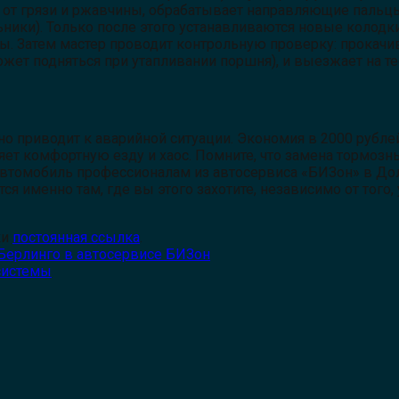
а от грязи и ржавчины, обрабатывает направляющие паль
ьники). Только после этого устанавливаются новые колодк
. Затем мастер проводит контрольную проверку: прокачив
жет подняться при утапливании поршня), и выезжает на те
о приводит к аварийной ситуации. Экономия в 2000 рубле
яет комфортную езду и хаос. Помните, что замена тормозны
втомобиль профессионалам из автосервиса «БИЗон» в Долг
ся именно там, где вы этого захотите, независимо от тог
ки
постоянная ссылка
.
Берлинго в автосервисе БИЗон
системы