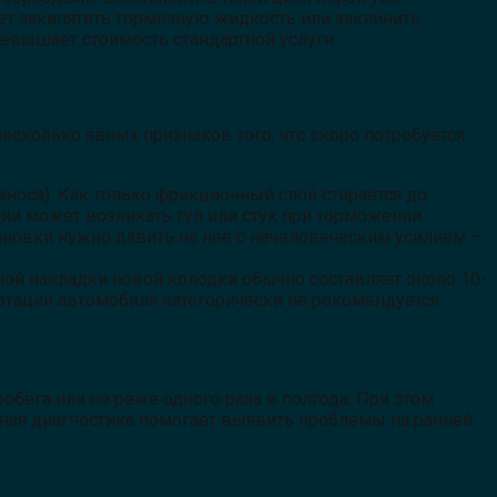
жет закипятить тормозную жидкость или заклинить
евышает стоимость стандартной услуги.
есколько явных признаков того, что скоро потребуется
оса). Как только фрикционный слой стирается до
ции может возникать гул или стук при торможении.
тановки нужно давить на нее с нечеловеческим усилием —
ой накладки новой колодки обычно составляет около 10-
уатации автомобиля категорически не рекомендуется
ега или не реже одного раза в полгода. При этом
рная диагностика помогает выявить проблемы на ранней