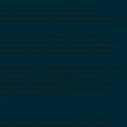
биль — это высокотехнологичный конструктор.
 грызут диски) сведет на нет все усилия. К тому же, при
 смазкой, прокачивать систему при необходимости и
м качественного технического центра является
енно на тормозных системах и ходовой части. Мастера
 включая стенды для проверки тормозных усилий и
ало; каждый болт затягивается динамометрическим
представленных на российских дорогах. Въезжать сюда
ространенных в России марок: бюджетные Kia Rio и
ocus, Volkswagen Polo и Skoda Rapid. Владельцы
shi Outlander, Chery Tiggo и Haval Jolion — также найдут
чественно обслужат легендарные грузовые фургоны
легкие грузовики ISUZU и Hino.
механик проводит экспресс-диагностику. Он снимает
сходит демонтаж старых элементов. Важный этап —