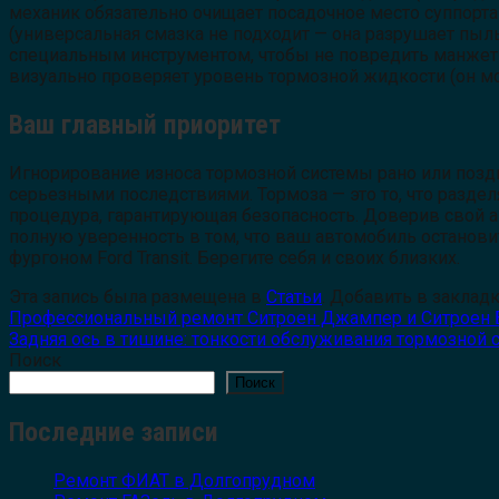
механик обязательно очищает посадочное место суппорт
(универсальная смазка не подходит — она разрушает пыл
специальным инструментом, чтобы не повредить манжеты
визуально проверяет уровень тормозной жидкости (он мо
Ваш главный приоритет
Игнорирование износа тормозной системы рано или поздн
серьезными последствиями. Тормоза — это то, что раздел
процедура, гарантирующая безопасность. Доверив свой а
полную уверенность в том, что ваш автомобиль остановит
фургоном Ford Transit. Берегите себя и своих близких.
Эта запись была размещена в
Статьи
. Добавить в заклад
Профессиональный ремонт Ситроен Джампер и Ситроен 
Задняя ось в тишине: тонкости обслуживания тормозной 
Поиск
Поиск
Последние записи
Ремонт ФИАТ в Долгопрудном