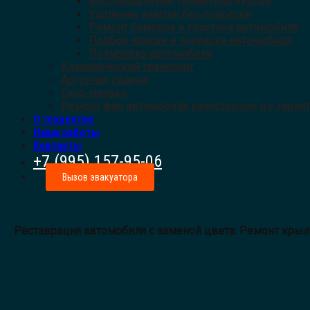
Восстановление геометрии кузова
Удаление вмятин без покраски
Ремонт бампера и пластика автомобиля
Подбор краски и покраска автомобиля
Полировка автомобиля
Коммерческий транспорт
Аргонная сварка
Сход-развал
Ремонт фар автомобиля качественно и с гаран
О техцентре
Наши работы
Контакты
+7 (995) 157-95-06
Вызов эвакуатора
Реставрация автомобиля с заменой цвета. Ремонт крыла