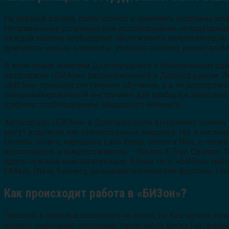
На первый взгляд, снять колесо и поменять пластины м
Неправильная установка или использование неподходящего
каждой замене необходимо обслуживать направляющие су
притирать новые элементы. Именно поэтому важно выбир
В этом плане жителям Долгопрудного и близлежащих рай
автосервис «БИЗон», расположенный в Долгопрудном. Эта
«БИЗон» проходят регулярное обучение, а в их распоряж
специализированный инструмент для разборки закисших с
ключом с соблюдением заводского момента.
Автосервис «БИЗон» в Долгопрудном выполняет замену т
могут водители как отечественных моделей, так и инома
Hyundai Solaris, народные Lada Vesta, Granta и Niva, а так
кроссоверов и внедорожников — Nissan X-Trail, Qashqai, Toyo
здесь нужные комплектующие. Более того, «БИЗон» рабо
ГАЗель (Next, Бизнес), цельнометаллические фургоны Ford Tr
Как происходит работа в «БИЗон»?
Процесс в сервисе поставлен на поток, но без потери ка
колесо, оценивает состояние тормозного диска (на предм