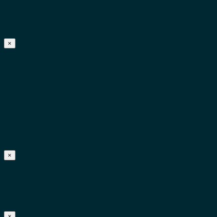
×
×
×