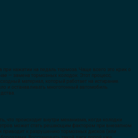
при нажатии на педаль тормоза. Чаще всего это крик о
чае — замена тормозных колодок. Этот процесс,
сходный материал, который работает на истирание.
пло и останавливать многотонный автомобиль.
дства.
ь, что происходит внутри механизма, когда колодки
 метров может стать решающим фактором при внезапном
 приводит к разрушению тормозных дисков (или
и бороздами. Восстановить такой диск порой уже