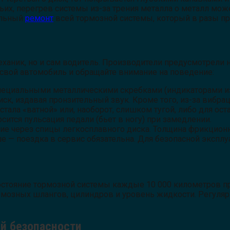
ьих, перегрев системы из-за трения металла о металл мо
тальный
ремонт
всей тормозной системы, который в разы пр
ханик, но и сам водитель. Производители предусмотрели н
свой автомобиль и обращайте внимание на поведение:
ециальными металлическими скребками (индикаторами изн
иск, издавая пронзительный звук. Кроме того, из-за вибра
тала «ватной» или, наоборот, слишком тугой, либо для ос
сится пульсация педали (бьет в ногу) при замедлении.
ие через спицы легкосплавного диска. Толщина фрикционн
ше — поездка в сервис обязательна. Для безопасной экспл
тояние тормозной системы каждые 10 000 километров проб
ормозных шлангов, цилиндров и уровень жидкости. Регуля
ей безопасности