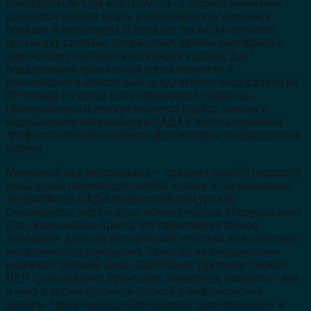
стандартам API SN или ILSAC GF-5. Особое внимание
уделяется замене масла в механических коробках
передач и вариаторах. В сервисе также выполняют
промывку системы охлаждения, замену антифриза и
диагностику системы вентиляции картера. Для
поддержания правильной управляемости и
равномерного износа шин предлагается сход-развал на
3D-стенде с учетом всех параметров подвески.
Немаловажным этапом является подбор краски и
окрашивание автомобилей ЛАДА с использованием
профессионального спектрофотометра и колеровочных
систем.
Малярный цех автосервиса — предмет особой гордости,
ведь здесь производят подбор краски и окрашивание
автомобилей ЛАДА на высочайшем уровне.
Специалисты используют компьютерное оборудование
для сканирования цвета, что гарантирует точное
попадание даже на выгоревших участках или сложных
металликовых покрытиях. Технология окрашивания
включает полный цикл подготовки: удаление старого
ЛКП, шпатлевание, грунтовку, нанесение базового слоя
и лака с промежуточной сушкой в инфракрасной
камере. Такой подход обеспечивает долговечность и