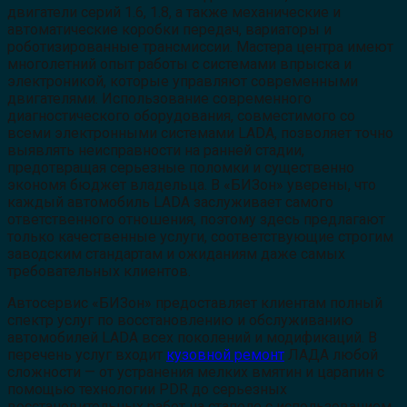
двигатели серий 1.6, 1.8, а также механические и
автоматические коробки передач, вариаторы и
роботизированные трансмиссии. Мастера центра имеют
многолетний опыт работы с системами впрыска и
электроникой, которые управляют современными
двигателями. Использование современного
диагностического оборудования, совместимого со
всеми электронными системами LADA, позволяет точно
выявлять неисправности на ранней стадии,
предотвращая серьезные поломки и существенно
экономя бюджет владельца. В «БИЗон» уверены, что
каждый автомобиль LADA заслуживает самого
ответственного отношения, поэтому здесь предлагают
только качественные услуги, соответствующие строгим
заводским стандартам и ожиданиям даже самых
требовательных клиентов.
Автосервис «БИЗон» предоставляет клиентам полный
спектр услуг по восстановлению и обслуживанию
автомобилей LADA всех поколений и модификаций. В
перечень услуг входит
кузовной ремонт
ЛАДА любой
сложности — от устранения мелких вмятин и царапин с
помощью технологии PDR до серьезных
восстановительных работ на стапеле с использованием